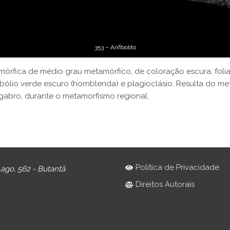
353 – Anfibolito
rfica de médio grau metamórfico, de coloração escura, folia
ólio verde escuro (hornblenda) e plagioclásio. Resulta do m
gabro, durante o metamorfismo regional.
Política de Privacidade
ago, 562 - Butantã
Direitos Autorais