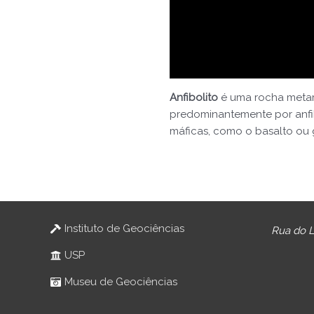
Anfibolito
é uma rocha metamó
predominantemente por anfib
máficas, como o basalto ou 
Instituto de Geociências
Rua do L
USP
Museu de Geociências