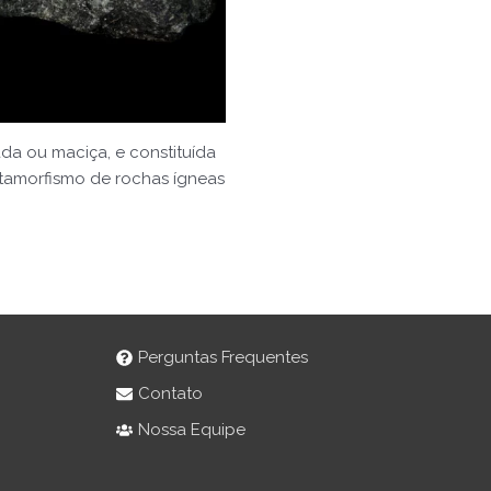
da ou maciça, e constituída
etamorfismo de rochas ígneas
Perguntas Frequentes
Contato
Nossa Equipe